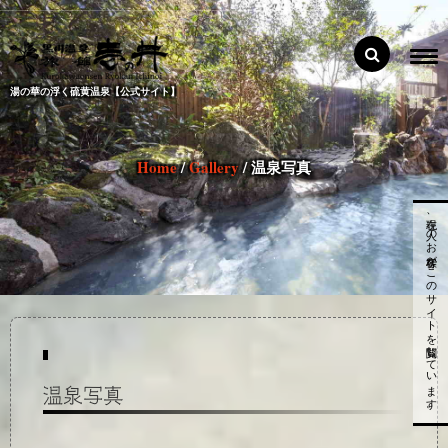
湯の華の浮く硫黄温泉【公式サイト】
Home
/
Gallery
/
温泉写真
現在、
人のお客様がこのサイトを閲覧しています。
温泉写真