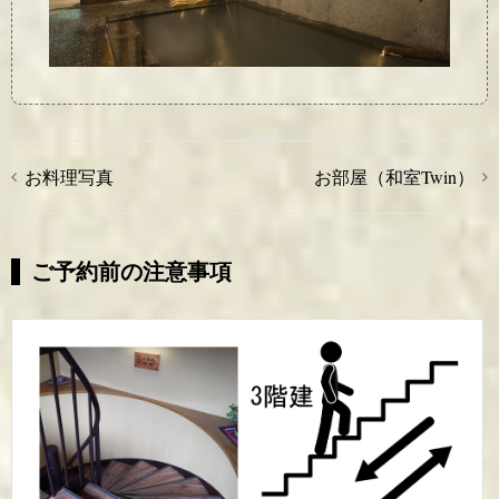
お料理写真
お部屋（和室Twin）
投
稿
ナ
ご予約前の注意事項
ビ
ゲ
ー
シ
ョ